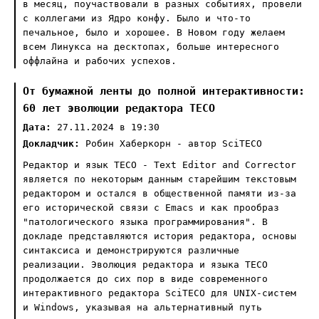
в месяц, поучаствовали в разных событиях, провели
с коллегами из Ядро конфу. Было и что-то
печальное, было и хорошее. В Новом году желаем
всем Линукса на десктопах, больше интересного
оффлайна и рабочих успехов.
От бумажной ленты до полной интерактивности:
60 лет эволюции редактора TECO
Дата:
27.11.2024 в 19:30
Докладчик:
Робин Хаберкорн - автор SciTECO
Редактор и язык TECO - Text Editor and Corrector
является по некоторым данным старейшим текстовым
редактором и остался в общественной памяти из-за
его исторической связи с Emacs и как прообраз
"патологического языка программирования". В
докладе представляются история редактора, основы
синтаксиса и демонстрируются различные
реализации. Эволюция редактора и языка TECO
продолжается до сих пор в виде современного
интерактивного редактора SciTECO для UNIX-систем
и Windows, указывая на альтернативный путь