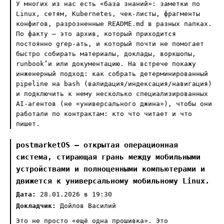
У многих из нас есть «база знаний»: заметки по
Linux, сетям, Kubernetes, чек-листы, фрагменты
конфигов, разрозненные README.md в разных папках.
По факту — это архив, который приходится
постоянно grep-ать, и который почти не помогает
быстро собирать материалы, доклады, воркшопы,
runbook’и или документацию. На встрече покажу
инженерный подход: как собрать детерминированный
pipeline на bash (валидация/индексация/навигация)
и подключить к нему несколько специализированных
AI-агентов (не «универсального джина»), чтобы они
работали по контрактам: кто что читает и что
пишет.
postmarketOS — открытая операционная
система, стирающая грань между мобильными
устройствами и полноценными компьютерами и
движется к универсальному мобильному Linux.
Дата:
28.01.2026 в 19:30
Докладчик:
Дойлов Василий
Это не просто «ещё одна прошивка». Это