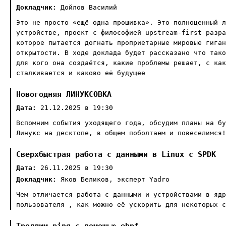
Докладчик:
Дойлов Василий
Это не просто «ещё одна прошивка». Это полноценный л
устройстве, проект с философией upstream-first разра
которое пытается догнать проприетарные мировые гиган
открытости. В ходе доклада будет рассказано что тако
для кого она создаётся, какие проблемы решает, с как
сталкивается и каково её будущее
Новогодняя ЛИНУКСОВКА
Дата:
21.12.2025 в 19:30
Вспомним события уходящего года, обсудим планы на бу
Линукс на десктопе, в общем поболтаем и повеселимся!
Сверхбыстрая работа с данными в Linux с SPDK
Дата:
26.11.2025 в 19:30
Докладчик:
Яков Беликов, эксперт Yadro
Чем отличается работа с данными и устройствами в ядр
пользователя , как можно её ускорить для некоторых с
Троллим ping с помощью ebpf