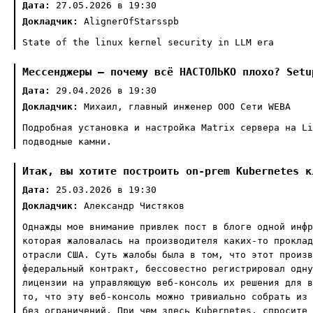
Дата:
27.05.2026 в 19:30
Докладчик:
AlignerOfStarsspb
State of the linux kernel security in LLM era
Мессенджеры — почему всё НАСТОЛЬКО плохо? Setu
Дата:
29.04.2026 в 19:30
Докладчик:
Михаил, главный инженер ООО Сети WEBA
Подробная установка и настройка Matrix сервера на Li
подводные камни.
Итак, вы хотите построить on-prem Kubernetes к
Дата:
25.03.2026 в 19:30
Докладчик:
Александр Чистяков
Однажды мое внимание привлек пост в блоге одной инфр
которая жаловалась на производителя каких-то проклад
отрасли США. Суть жалобы была в том, что этот произв
федеральный контракт, бессовестно регистрировал одну
лицензии на управляющую веб-консоль их решения для в
то, что эту веб-консоль можно тривиально собрать из 
без ограничений. При чем здесь Kubernetes, спросите 