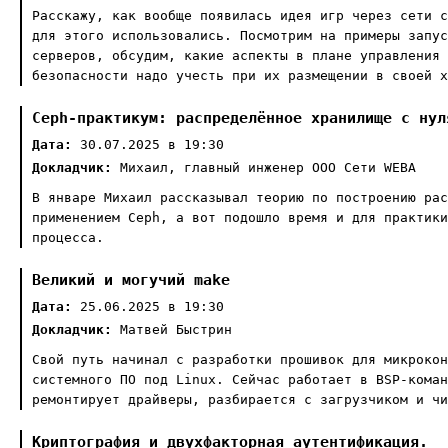
Расскажу, как вообще появилась идея игр через сети с
для этого использовались. Посмотрим на примеры запус
серверов, обсудим, какие аспекты в плане управления 
безопасности надо учесть при их размещении в своей х
Ceph-практикум: распределённое хранилище с нул
Дата:
30.07.2025 в 19:30
Докладчик:
Михаил, главный инженер ООО Сети WEBA
В январе Михаил рассказывал теорию по построению рас
применением Ceph, а вот подошло время и для практики
процесса.
Великий и могучий make
Дата:
25.06.2025 в 19:30
Докладчик:
Матвей Быстрин
Свой путь начинал с разработки прошивок для микрокон
системного ПО под Linux. Сейчас работает в BSP-коман
ремонтирует драйверы, разбирается с загрузчиком и чи
Криптография и двухфакторная аутентификация.