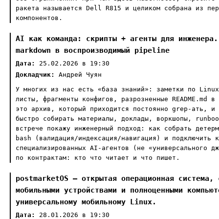
ракета называется Dell R815 и целиком собрана из пер
компонентов.
AI как команда: скрипты + агенты для инженера.
markdown в воспроизводимый pipeline
Дата:
25.02.2026 в 19:30
Докладчик:
Андрей Чуян
У многих из нас есть «база знаний»: заметки по Linux
листы, фрагменты конфигов, разрозненные README.md в 
это архив, который приходится постоянно grep-ать, и 
быстро собирать материалы, доклады, воркшопы, runboo
встрече покажу инженерный подход: как собрать детерм
bash (валидация/индексация/навигация) и подключить к
специализированных AI-агентов (не «универсального дж
по контрактам: кто что читает и что пишет.
postmarketOS — открытая операционная система, 
мобильными устройствами и полноценными компьют
универсальному мобильному Linux.
Дата:
28.01.2026 в 19:30