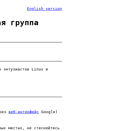
English version
ая группа
о энтузиастов Linux и
ерез
веб-интерфейс
Google)
ных местах, не стесняйтесь