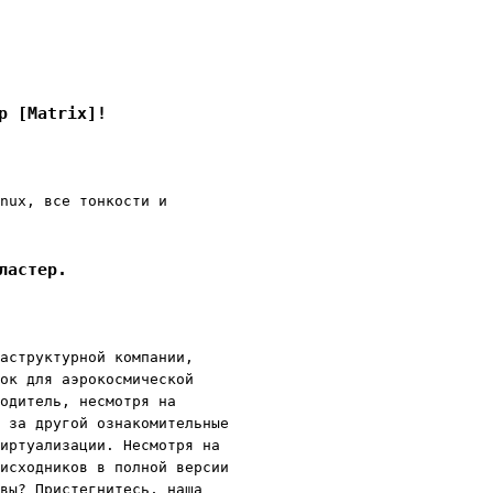
p [Matrix]!
nux, все тонкости и
ластер.
аструктурной компании,
ок для аэрокосмической
одитель, несмотря на
 за другой ознакомительные
иртуализации. Несмотря на
исходников в полной версии
вы? Пристегнитесь, наша